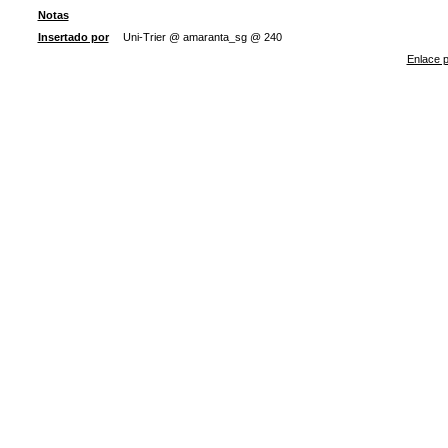
Notas
Insertado por
Uni-Trier @ amaranta_sg @ 240
Enlace p