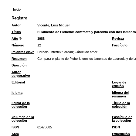
Inicio
Registro
Autor
Vicente, Luis Miguel
Título
El lamento de Pleberio: contraste y parecido con dos lamento
Año
1988
Revista
Número
12
Fascículo
Palabras clave
Parodia
;
Intertextualidad
;
Cárcel de amor
Resumen
Compara el planto de Pleberio con los lamentos de Laureola y de l
Dirección
Autor
corporativo
Editorial
Lugar de
edición
Idioma
Idioma del
resumen
Editor de la
Título de la
colección
colección
Volumen de la
Fascículo de
colección
la colección
ISSN
01473085
ISBN
Área
Expedición