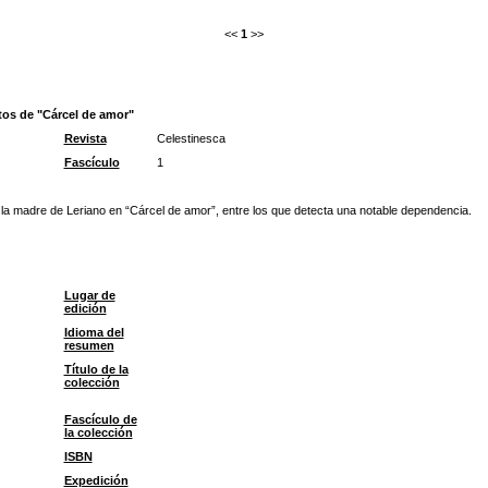
<<
1
>>
tos de "Cárcel de amor"
Revista
Celestinesca
Fascículo
1
 la madre de Leriano en “Cárcel de amor”, entre los que detecta una notable dependencia.
Lugar de
edición
Idioma del
resumen
Título de la
colección
Fascículo de
la colección
ISBN
Expedición