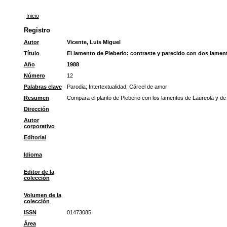
Inicio
Registro
Autor
Vicente, Luis Miguel
Título
El lamento de Pleberio: contraste y parecido con dos lamen
Año
1988
Número
12
Palabras clave
Parodia
;
Intertextualidad
;
Cárcel de amor
Resumen
Compara el planto de Pleberio con los lamentos de Laureola y de
Dirección
Autor
corporativo
Editorial
Idioma
Editor de la
colección
Volumen de la
colección
ISSN
01473085
Área