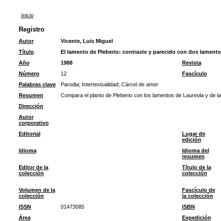
Inicio
Registro
Autor
Vicente, Luis Miguel
Título
El lamento de Pleberio: contraste y parecido con dos lamento
Año
1988
Revista
Número
12
Fascículo
Palabras clave
Parodia
;
Intertextualidad
;
Cárcel de amor
Resumen
Compara el planto de Pleberio con los lamentos de Laureola y de l
Dirección
Autor
corporativo
Editorial
Lugar de
edición
Idioma
Idioma del
resumen
Editor de la
Título de la
colección
colección
Volumen de la
Fascículo de
colección
la colección
ISSN
01473085
ISBN
Área
Expedición