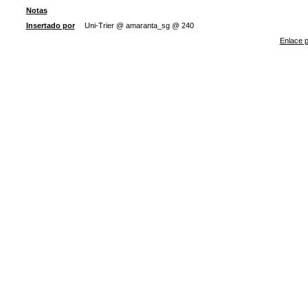
Notas
Insertado por
Uni-Trier @ amaranta_sg @ 240
Enlace p