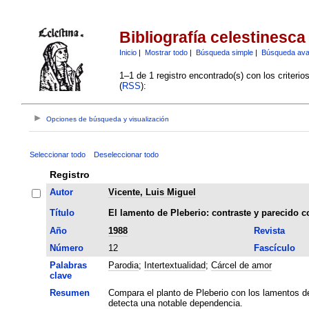
Bibliografía celestinesca
Inicio
|
Mostrar todo
|
Búsqueda simple
|
Búsqueda av
1–1 de 1 registro encontrado(s) con los criteri
(
RSS
):
Opciones de búsqueda y visualización
Seleccionar todo
Deseleccionar todo
Registro
Autor
Vicente, Luis Miguel
Título
El lamento de Pleberio: contraste y parecido 
Año
1988
Revista
Número
12
Fascículo
Palabras
Parodia
;
Intertextualidad
;
Cárcel de amor
clave
Resumen
Compara el planto de Pleberio con los lamentos de
detecta una notable dependencia.