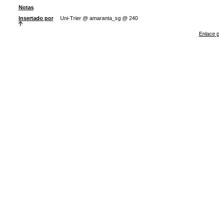
Notas
Insertado por
Uni-Trier @ amaranta_sg @ 240
Enlace p