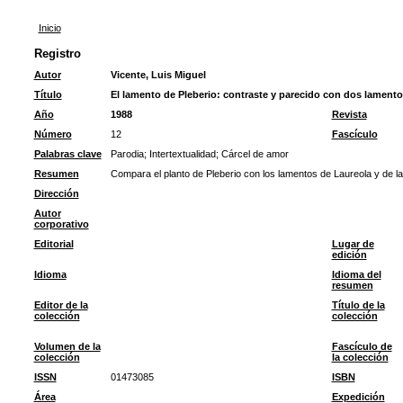
Inicio
Registro
Autor
Vicente, Luis Miguel
Título
El lamento de Pleberio: contraste y parecido con dos lamento
Año
1988
Revista
Número
12
Fascículo
Palabras clave
Parodia
;
Intertextualidad
;
Cárcel de amor
Resumen
Compara el planto de Pleberio con los lamentos de Laureola y de l
Dirección
Autor
corporativo
Editorial
Lugar de
edición
Idioma
Idioma del
resumen
Editor de la
Título de la
colección
colección
Volumen de la
Fascículo de
colección
la colección
ISSN
01473085
ISBN
Área
Expedición