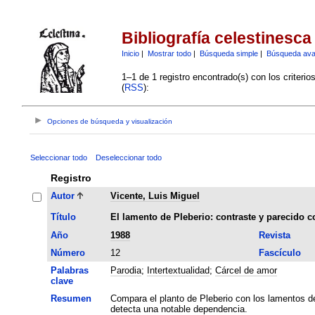
Bibliografía celestinesca
Inicio
|
Mostrar todo
|
Búsqueda simple
|
Búsqueda av
1–1 de 1 registro encontrado(s) con los criteri
(
RSS
):
Opciones de búsqueda y visualización
Seleccionar todo
Deseleccionar todo
Registro
Autor
Vicente, Luis Miguel
Título
El lamento de Pleberio: contraste y parecido 
Año
1988
Revista
Número
12
Fascículo
Palabras
Parodia
;
Intertextualidad
;
Cárcel de amor
clave
Resumen
Compara el planto de Pleberio con los lamentos de
detecta una notable dependencia.