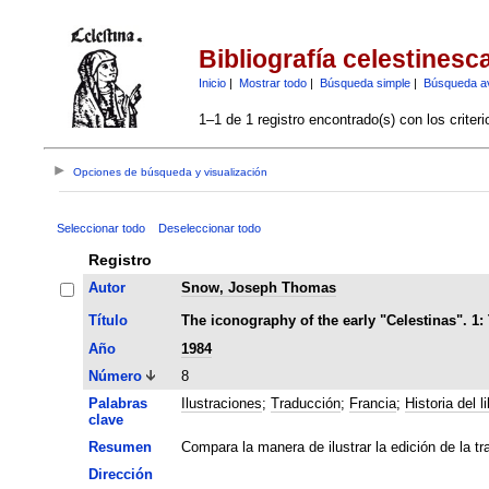
Bibliografía celestinesc
Inicio
|
Mostrar todo
|
Búsqueda simple
|
Búsqueda a
1–1 de 1 registro encontrado(s) con los criter
Opciones de búsqueda y visualización
Seleccionar todo
Deseleccionar todo
Registro
Autor
Snow, Joseph Thomas
Título
The iconography of the early "Celestinas". 1: 
Año
1984
Número
8
Palabras
Ilustraciones
;
Traducción
;
Francia
;
Historia del li
clave
Resumen
Compara la manera de ilustrar la edición de la t
Dirección