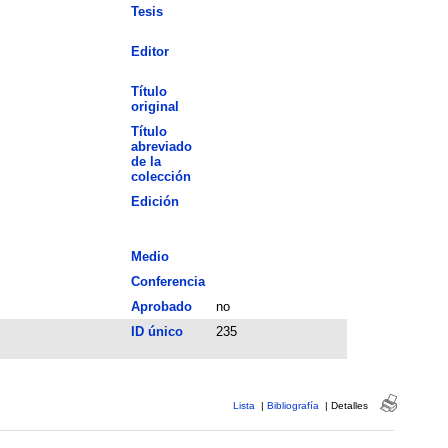
Tesis
Editor
Título
original
Título
abreviado
de la
colección
Edición
Medio
Conferencia
Aprobado
no
ID único
235
Lista
|
Bibliografía
|
Detalles