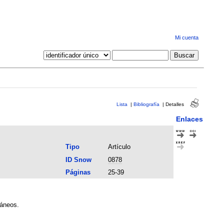
Mi cuenta
Lista
|
Bibliografía
|
Detalles
Enlaces
Tipo
Artículo
ID Snow
0878
Páginas
25-39
ráneos.