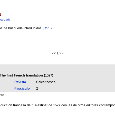
a
vanzada
ios de búsqueda introducidos (
RSS
):
<<
1
>>
The first French translation (1527)
Revista
Celestinesca
Fascículo
2
bro
raducción francesa de “Celestina” de 1527 con las de otros editores contempo