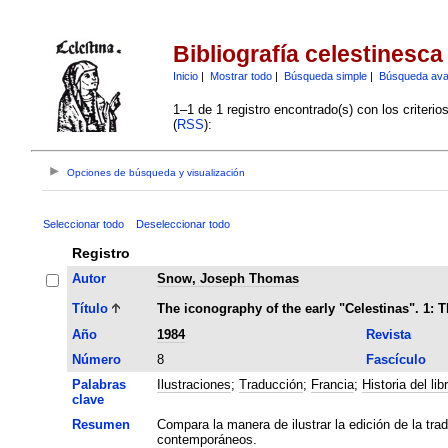
Bibliografía celestinesca
Inicio
|
Mostrar todo
|
Búsqueda simple
|
Búsqueda av
1–1 de 1 registro encontrado(s) con los criteri
(
RSS
):
Opciones de búsqueda y visualización
Seleccionar todo
Deseleccionar todo
Registro
Autor
Snow, Joseph Thomas
Título
The iconography of the early "Celestinas". 1: Th
Año
1984
Revista
Número
8
Fascículo
Palabras
Ilustraciones
;
Traducción
;
Francia
;
Historia del lib
clave
Resumen
Compara la manera de ilustrar la edición de la tra
contemporáneos.