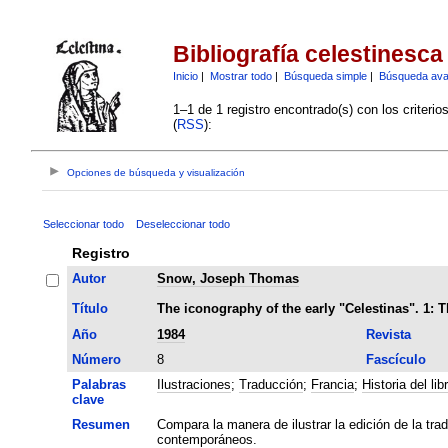
Bibliografía celestinesca
Inicio
|
Mostrar todo
|
Búsqueda simple
|
Búsqueda av
1–1 de 1 registro encontrado(s) con los criteri
(
RSS
):
Opciones de búsqueda y visualización
Seleccionar todo
Deseleccionar todo
Registro
Autor
Snow, Joseph Thomas
Título
The iconography of the early "Celestinas". 1: Th
Año
1984
Revista
Número
8
Fascículo
Palabras
Ilustraciones
;
Traducción
;
Francia
;
Historia del lib
clave
Resumen
Compara la manera de ilustrar la edición de la tra
contemporáneos.