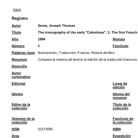
Inicio
Registro
Autor
Snow, Joseph Thomas
Título
The iconography of the early "Celestinas". 1: The first French 
Año
1984
Revista
Número
8
Fascículo
Palabras clave
Ilustraciones
;
Traducción
;
Francia
;
Historia del libro
Resumen
Compara la manera de ilustrar la edición de la traducción francesa
Dirección
Autor
corporativo
Editorial
Lugar de
edición
Idioma
Idioma del
resumen
Editor de la
Título de la
colección
colección
Volumen de la
Fascículo de
colección
la colección
ISSN
01473085
ISBN
Área
Expedición