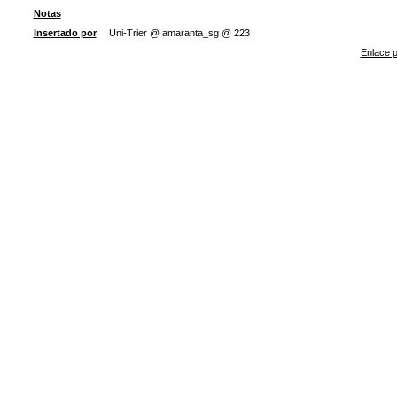
Notas
Insertado por
Uni-Trier @ amaranta_sg @ 223
Enlace p