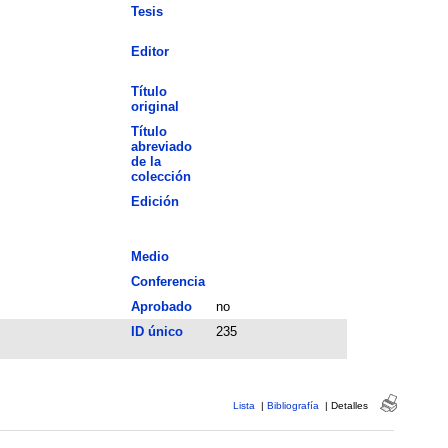
Tesis
Editor
Título
original
Título
abreviado
de la
colección
Edición
Medio
Conferencia
Aprobado
no
ID único
235
Lista
|
Bibliografía
|
Detalles