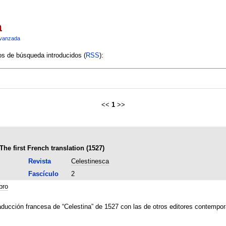
a
vanzada
ios de búsqueda introducidos (
RSS
):
<<
1
>>
The first French translation (1527)
Revista
Celestinesca
Fascículo
2
bro
raducción francesa de “Celestina” de 1527 con las de otros editores contempo