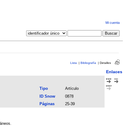
Mi cuenta
Lista
|
Bibliografía
|
Detalles
Enlaces
Tipo
Artículo
ID Snow
0878
Páginas
25-39
ráneos.