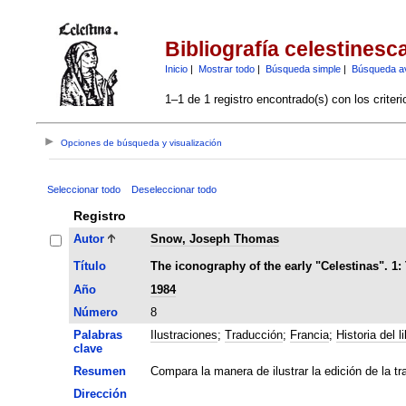
Bibliografía celestinesc
Inicio
|
Mostrar todo
|
Búsqueda simple
|
Búsqueda a
1–1 de 1 registro encontrado(s) con los criter
Opciones de búsqueda y visualización
Seleccionar todo
Deseleccionar todo
Registro
Autor
Snow, Joseph Thomas
Título
The iconography of the early "Celestinas". 1: 
Año
1984
Número
8
Palabras
Ilustraciones
;
Traducción
;
Francia
;
Historia del li
clave
Resumen
Compara la manera de ilustrar la edición de la t
Dirección