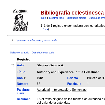
Bibliografía celestinesca
Inicio
|
Mostrar todo
|
Búsqueda simple
|
Búsqueda av
1–1 de 1 registro encontrado(s) con los criteri
(
RSS
):
Opciones de búsqueda y visualización
Seleccionar todo
Deseleccionar todo
Registro
Autor
Shipley, George A.
Título
Authority and Experience in "La Celestina"
Año
1985
Revista
Bulletin of H
Número
62
Fascículo
1
Palabras
Autoridad
;
Interpretación
;
Sententiae
clave
Resumen
En el texto ninguna de las fuentes de autoridad e
del valor de la autoridad.