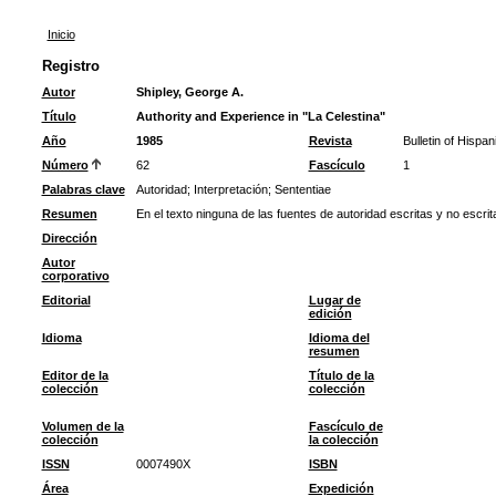
Inicio
Registro
Autor
Shipley, George A.
Título
Authority and Experience in "La Celestina"
Año
1985
Revista
Bulletin of Hispan
Número
62
Fascículo
1
Palabras clave
Autoridad
;
Interpretación
;
Sententiae
Resumen
En el texto ninguna de las fuentes de autoridad escritas y no escri
Dirección
Autor
corporativo
Editorial
Lugar de
edición
Idioma
Idioma del
resumen
Editor de la
Título de la
colección
colección
Volumen de la
Fascículo de
colección
la colección
ISSN
0007490X
ISBN
Área
Expedición