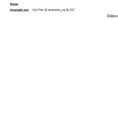
Notas
Insertado por
Uni-Trier @ amaranta_sg @ 222
Enlace p