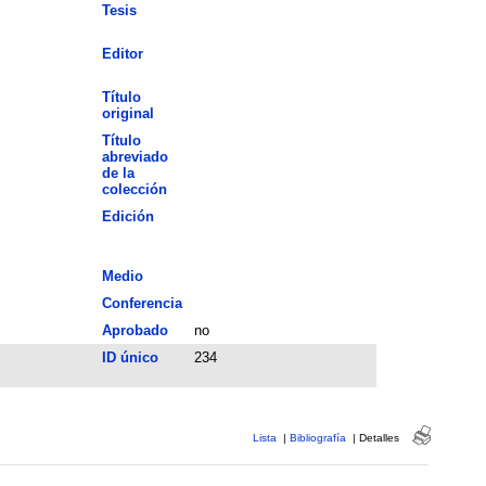
Tesis
Editor
Título
original
Título
abreviado
de la
colección
Edición
Medio
Conferencia
Aprobado
no
ID único
234
Lista
|
Bibliografía
|
Detalles