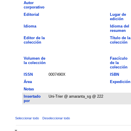
Autor
corporativo
Editorial
Lugar de
edición
Idioma
Idioma del
resumen
Editor de la
Título de la
colección
colección
Volumen de
Fascículo
la colección
de la
colección
ISSN
0007490X
ISBN
Área
Expedición
Notas
Insertado
Uni-Trier @ amaranta_sg @ 222
por
Seleccionar todo
Deseleccionar todo