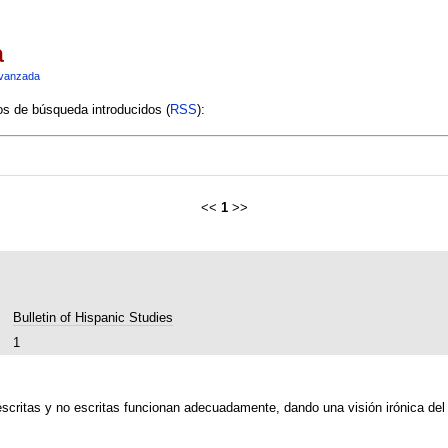
a
vanzada
ios de búsqueda introducidos (
RSS
):
<<
1
>>
Bulletin of Hispanic Studies
1
escritas y no escritas funcionan adecuadamente, dando una visión irónica del v