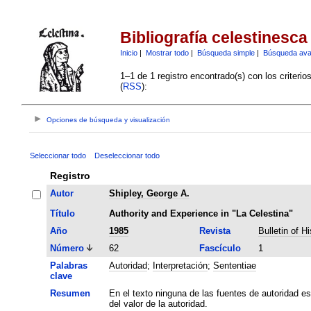
Bibliografía celestinesca
Inicio
|
Mostrar todo
|
Búsqueda simple
|
Búsqueda av
1–1 de 1 registro encontrado(s) con los criteri
(
RSS
):
Opciones de búsqueda y visualización
Seleccionar todo
Deseleccionar todo
Registro
Autor
Shipley, George A.
Título
Authority and Experience in "La Celestina"
Año
1985
Revista
Bulletin of H
Número
62
Fascículo
1
Palabras
Autoridad
;
Interpretación
;
Sententiae
clave
Resumen
En el texto ninguna de las fuentes de autoridad e
del valor de la autoridad.