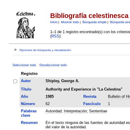
Bibliografía celestinesca
Inicio
|
Mostrar todo
|
Búsqueda simple
|
Búsqueda av
1–1 de 1 registro encontrado(s) con los criteri
(
RSS
):
Opciones de búsqueda y visualización
Seleccionar todo
Deseleccionar todo
Registro
Autor
Shipley, George A.
Título
Authority and Experience in "La Celestina"
Año
1985
Revista
Bulletin of H
Número
62
Fascículo
1
Palabras
Autoridad
;
Interpretación
;
Sententiae
clave
Resumen
En el texto ninguna de las fuentes de autoridad e
del valor de la autoridad.