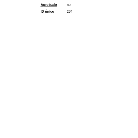
Aprobado
no
ID único
234