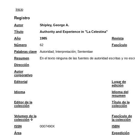
Inicio
Registro
Autor
Shipley, George A.
Título
Authority and Experience in "La Celestina"
Año
1985
Revista
Número
62
Fascículo
Palabras clave
Autoridad
;
Interpretación
;
Sententiae
Resumen
En el texto ninguna de las fuentes de autoridad escritas y no esc
Dirección
Autor
corporativo
Editorial
Lugar de
edición
Idioma
Idioma del
resumen
Editor de la
Título de la
colección
colección
Volumen de la
Fascículo de
colección
la colección
ISSN
0007490X
ISBN
Área
Expedición