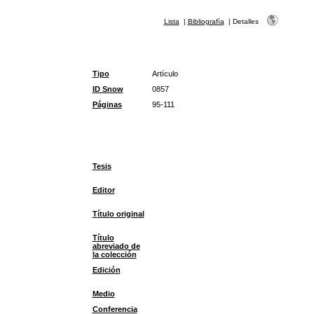
Lista
|
Bibliografía
|
Detalles
Tipo
Artículo
ID Snow
0857
Páginas
95-111
Tesis
Editor
Título original
Título
abreviado de
la colección
Edición
Medio
Conferencia