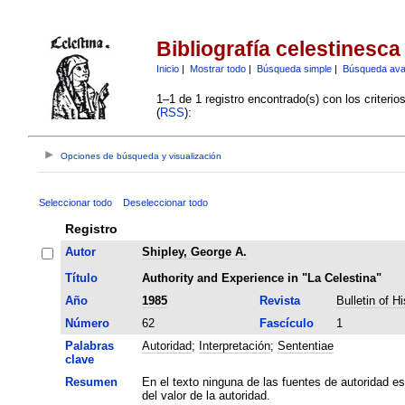
Bibliografía celestinesca
Inicio
|
Mostrar todo
|
Búsqueda simple
|
Búsqueda av
1–1 de 1 registro encontrado(s) con los criteri
(
RSS
):
Opciones de búsqueda y visualización
Seleccionar todo
Deseleccionar todo
Registro
Autor
Shipley, George A.
Título
Authority and Experience in "La Celestina"
Año
1985
Revista
Bulletin of H
Número
62
Fascículo
1
Palabras
Autoridad
;
Interpretación
;
Sententiae
clave
Resumen
En el texto ninguna de las fuentes de autoridad e
del valor de la autoridad.