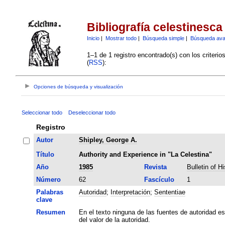
Bibliografía celestinesca
Inicio
|
Mostrar todo
|
Búsqueda simple
|
Búsqueda av
1–1 de 1 registro encontrado(s) con los criteri
(
RSS
):
Opciones de búsqueda y visualización
Seleccionar todo
Deseleccionar todo
Registro
Autor
Shipley, George A.
Título
Authority and Experience in "La Celestina"
Año
1985
Revista
Bulletin of H
Número
62
Fascículo
1
Palabras
Autoridad
;
Interpretación
;
Sententiae
clave
Resumen
En el texto ninguna de las fuentes de autoridad e
del valor de la autoridad.