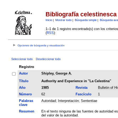
Bibliografía celestinesca
Inicio
|
Mostrar todo
|
Búsqueda simple
|
Búsqueda av
1–1 de 1 registro encontrado(s) con los criteri
(
RSS
):
Opciones de búsqueda y visualización
Seleccionar todo
Deseleccionar todo
Registro
Autor
Shipley, George A.
Título
Authority and Experience in "La Celestina"
Año
1985
Revista
Bulletin of H
Número
62
Fascículo
1
Palabras
Autoridad
;
Interpretación
;
Sententiae
clave
Resumen
En el texto ninguna de las fuentes de autoridad e
del valor de la autoridad.