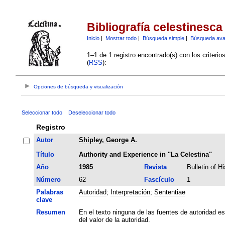
Bibliografía celestinesca
Inicio
|
Mostrar todo
|
Búsqueda simple
|
Búsqueda av
1–1 de 1 registro encontrado(s) con los criteri
(
RSS
):
Opciones de búsqueda y visualización
Seleccionar todo
Deseleccionar todo
Registro
Autor
Shipley, George A.
Título
Authority and Experience in "La Celestina"
Año
1985
Revista
Bulletin of H
Número
62
Fascículo
1
Palabras
Autoridad
;
Interpretación
;
Sententiae
clave
Resumen
En el texto ninguna de las fuentes de autoridad e
del valor de la autoridad.