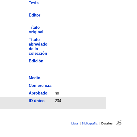
Tesis
Editor
Título
original
Título
abreviado
de la
colección
Edición
Medio
Conferencia
Aprobado
no
ID único
234
Lista
|
Bibliografía
|
Detalles