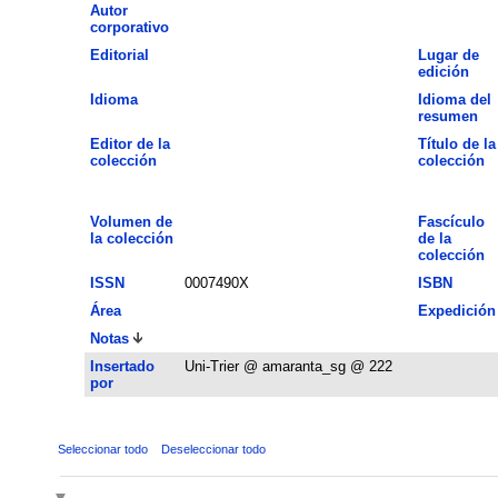
Autor
corporativo
Editorial
Lugar de
edición
Idioma
Idioma del
resumen
Editor de la
Título de la
colección
colección
Volumen de
Fascículo
la colección
de la
colección
ISSN
0007490X
ISBN
Área
Expedición
Notas
Insertado
Uni-Trier @ amaranta_sg @ 222
por
Seleccionar todo
Deseleccionar todo