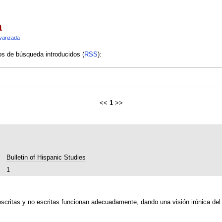
a
vanzada
ios de búsqueda introducidos (
RSS
):
<<
1
>>
Bulletin of Hispanic Studies
1
escritas y no escritas funcionan adecuadamente, dando una visión irónica del v