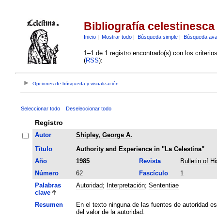
Bibliografía celestinesca
Inicio
|
Mostrar todo
|
Búsqueda simple
|
Búsqueda av
1–1 de 1 registro encontrado(s) con los criteri
(
RSS
):
Opciones de búsqueda y visualización
Seleccionar todo
Deseleccionar todo
Registro
Autor
Shipley, George A.
Título
Authority and Experience in "La Celestina"
Año
1985
Revista
Bulletin of H
Número
62
Fascículo
1
Palabras
Autoridad
;
Interpretación
;
Sententiae
clave
Resumen
En el texto ninguna de las fuentes de autoridad e
del valor de la autoridad.