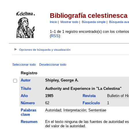
Bibliografía celestinesca
Inicio
|
Mostrar todo
|
Búsqueda simple
|
Búsqueda av
1–1 de 1 registro encontrado(s) con los criteri
(
RSS
):
Opciones de búsqueda y visualización
Seleccionar todo
Deseleccionar todo
Registro
Autor
Shipley, George A.
Título
Authority and Experience in "La Celestina"
Año
1985
Revista
Bulletin of H
Número
62
Fascículo
1
Palabras
Autoridad
;
Interpretación
;
Sententiae
clave
Resumen
En el texto ninguna de las fuentes de autoridad e
del valor de la autoridad.