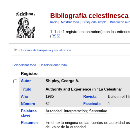
Bibliografía celestinesca
Inicio
|
Mostrar todo
|
Búsqueda simple
|
Búsqueda av
1–1 de 1 registro encontrado(s) con los criteri
(
RSS
):
Opciones de búsqueda y visualización
Seleccionar todo
Deseleccionar todo
Registro
Autor
Shipley, George A.
Título
Authority and Experience in "La Celestina"
Año
1985
Revista
Bulletin of H
Número
62
Fascículo
1
Palabras
Autoridad
;
Interpretación
;
Sententiae
clave
Resumen
En el texto ninguna de las fuentes de autoridad e
del valor de la autoridad.