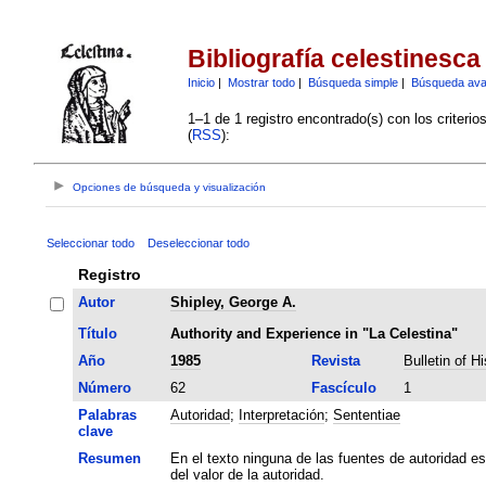
Bibliografía celestinesca
Inicio
|
Mostrar todo
|
Búsqueda simple
|
Búsqueda av
1–1 de 1 registro encontrado(s) con los criteri
(
RSS
):
Opciones de búsqueda y visualización
Seleccionar todo
Deseleccionar todo
Registro
Autor
Shipley, George A.
Título
Authority and Experience in "La Celestina"
Año
1985
Revista
Bulletin of H
Número
62
Fascículo
1
Palabras
Autoridad
;
Interpretación
;
Sententiae
clave
Resumen
En el texto ninguna de las fuentes de autoridad e
del valor de la autoridad.