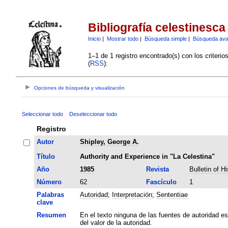
Bibliografía celestinesca
Inicio
|
Mostrar todo
|
Búsqueda simple
|
Búsqueda av
1–1 de 1 registro encontrado(s) con los criteri
(
RSS
):
Opciones de búsqueda y visualización
Seleccionar todo
Deseleccionar todo
Registro
Autor
Shipley, George A.
Título
Authority and Experience in "La Celestina"
Año
1985
Revista
Bulletin of H
Número
62
Fascículo
1
Palabras
Autoridad
;
Interpretación
;
Sententiae
clave
Resumen
En el texto ninguna de las fuentes de autoridad e
del valor de la autoridad.