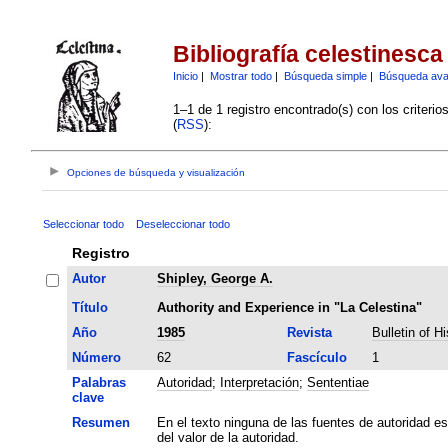
Bibliografía celestinesca
Inicio
|
Mostrar todo
|
Búsqueda simple
|
Búsqueda av
1–1 de 1 registro encontrado(s) con los criteri
(
RSS
):
Opciones de búsqueda y visualización
Seleccionar todo
Deseleccionar todo
Registro
Autor
Shipley, George A.
Título
Authority and Experience in "La Celestina"
Año
1985
Revista
Bulletin of H
Número
62
Fascículo
1
Palabras
Autoridad
;
Interpretación
;
Sententiae
clave
Resumen
En el texto ninguna de las fuentes de autoridad e
del valor de la autoridad.