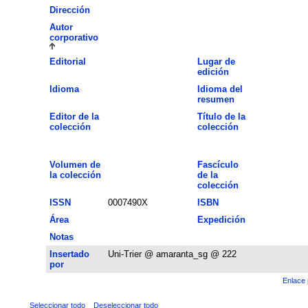
Dirección
Autor
corporativo
Editorial
Lugar de
edición
Idioma
Idioma del
resumen
Editor de la
Título de la
colección
colección
Volumen de
Fascículo
la colección
de la
colección
ISSN
0007490X
ISBN
Área
Expedición
Notas
Insertado
Uni-Trier @ amaranta_sg @ 222
por
Enlace 
Seleccionar todo
Deseleccionar todo