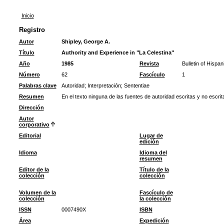
Inicio
Registro
Autor
Shipley, George A.
Título
Authority and Experience in "La Celestina"
Año
1985
Revista
Bulletin of Hispan
Número
62
Fascículo
1
Palabras clave
Autoridad
;
Interpretación
;
Sententiae
Resumen
En el texto ninguna de las fuentes de autoridad escritas y no escri
Dirección
Autor
corporativo
Editorial
Lugar de
edición
Idioma
Idioma del
resumen
Editor de la
Título de la
colección
colección
Volumen de la
Fascículo de
colección
la colección
ISSN
0007490X
ISBN
Área
Expedición