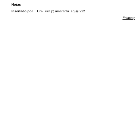
Notas
Insertado por
Uni-Trier @ amaranta_sg @ 222
Enlace p