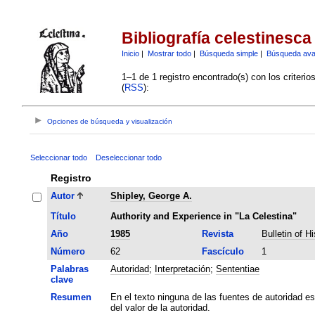
Bibliografía celestinesca
Inicio
|
Mostrar todo
|
Búsqueda simple
|
Búsqueda av
1–1 de 1 registro encontrado(s) con los criteri
(
RSS
):
Opciones de búsqueda y visualización
Seleccionar todo
Deseleccionar todo
Registro
Autor
Shipley, George A.
Título
Authority and Experience in "La Celestina"
Año
1985
Revista
Bulletin of H
Número
62
Fascículo
1
Palabras
Autoridad
;
Interpretación
;
Sententiae
clave
Resumen
En el texto ninguna de las fuentes de autoridad e
del valor de la autoridad.