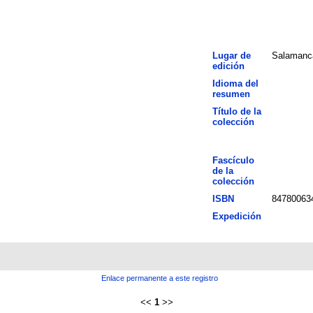
Lugar de
Salamanc
edición
Idioma del
resumen
Título de la
colección
Fascículo
de la
colección
ISBN
84780063
Expedición
Enlace permanente a este registro
<<
1
>>