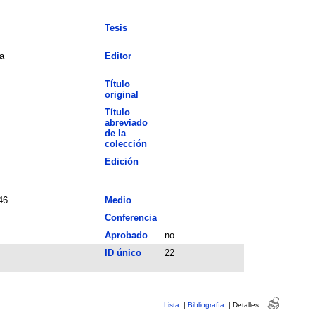
Tesis
a
Editor
Título
original
Título
abreviado
de la
colección
Edición
46
Medio
Conferencia
Aprobado
no
ID único
22
Lista
|
Bibliografía
|
Detalles