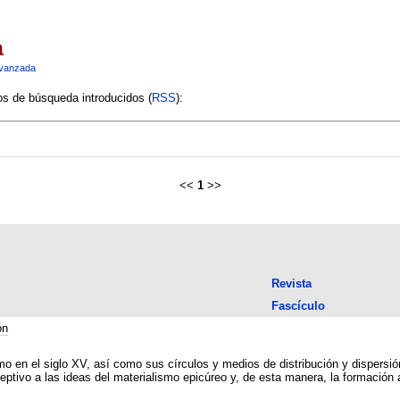
a
vanzada
ios de búsqueda introducidos (
RSS
):
<<
1
>>
Revista
Fascículo
ón
o en el siglo XV, así como sus círculos y medios de distribución y dispersión
eptivo a las ideas del materialismo epicúreo y, de esta manera, la formación 