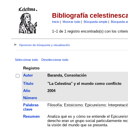
Bibliografía celestinesc
Inicio
|
Mostrar todo
|
Búsqueda simple
|
Búsqueda a
1–1 de 1 registro encontrado(s) con los criter
Opciones de búsqueda y visualización
Seleccionar todo
Deseleccionar todo
Registro
Autor
Baranda, Consolación
Título
"La Celestina" y el mundo como conflicto
Año
2004
Número
Palabras
Filosofía
;
Estoicismo
;
Epicureísmo
;
Interpretaci
clave
Resumen
Analiza qué es y cómo se entiende el Epicureísm
derecho eran un grupo social particularmente rec
la visión del mundo que se presenta.