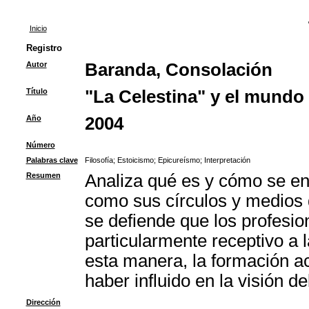
Inicio
Registro
Autor
Baranda, Consolación
Título
"La Celestina" y el mundo
Año
2004
Número
Palabras clave
Filosofía
;
Estoicismo
;
Epicureísmo
;
Interpretación
Resumen
Analiza qué es y cómo se ent
como sus círculos y medios d
se defiende que los profesio
particularmente receptivo a 
esta manera, la formación a
haber influido en la visión 
Dirección