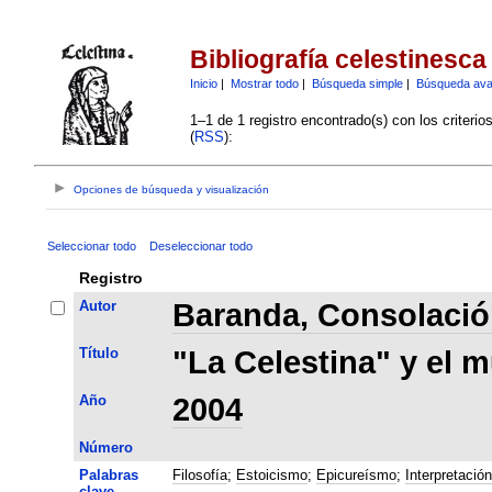
Bibliografía celestinesca
Inicio
|
Mostrar todo
|
Búsqueda simple
|
Búsqueda av
1–1 de 1 registro encontrado(s) con los criteri
(
RSS
):
Opciones de búsqueda y visualización
Seleccionar todo
Deseleccionar todo
Registro
Autor
Baranda, Consolaci
Título
"La Celestina" y el 
Año
2004
Número
Palabras
Filosofía
;
Estoicismo
;
Epicureísmo
;
Interpretación
clave