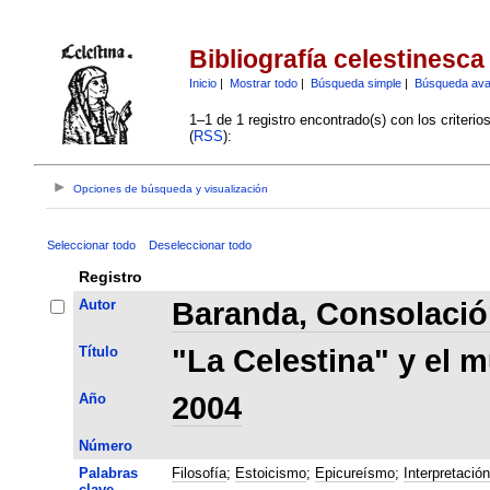
Bibliografía celestinesca
Inicio
|
Mostrar todo
|
Búsqueda simple
|
Búsqueda av
1–1 de 1 registro encontrado(s) con los criteri
(
RSS
):
Opciones de búsqueda y visualización
Seleccionar todo
Deseleccionar todo
Registro
Autor
Baranda, Consolaci
Título
"La Celestina" y el 
Año
2004
Número
Palabras
Filosofía
;
Estoicismo
;
Epicureísmo
;
Interpretación
clave