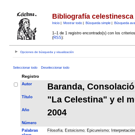
Bibliografía celestinesca
Inicio
|
Mostrar todo
|
Búsqueda simple
|
Búsqueda av
1–1 de 1 registro encontrado(s) con los criteri
(
RSS
):
Opciones de búsqueda y visualización
Seleccionar todo
Deseleccionar todo
Registro
Autor
Baranda, Consolaci
Título
"La Celestina" y el 
Año
2004
Número
Palabras
Filosofía
;
Estoicismo
;
Epicureísmo
;
Interpretación
clave