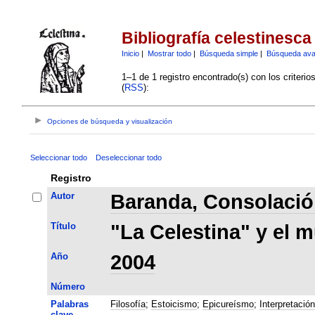
Bibliografía celestinesca
Inicio
|
Mostrar todo
|
Búsqueda simple
|
Búsqueda av
1–1 de 1 registro encontrado(s) con los criteri
(
RSS
):
Opciones de búsqueda y visualización
Seleccionar todo
Deseleccionar todo
Registro
Autor
Baranda, Consolaci
Título
"La Celestina" y el 
Año
2004
Número
Palabras
Filosofía
;
Estoicismo
;
Epicureísmo
;
Interpretación
clave