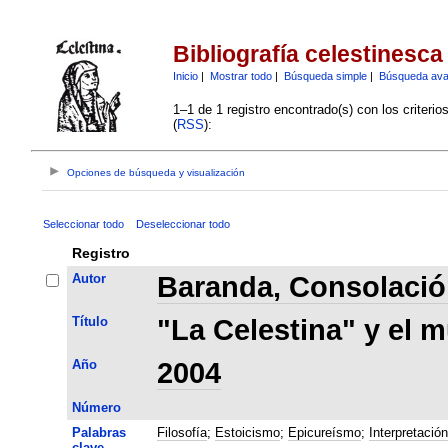
Bibliografía celestinesca
Inicio
|
Mostrar todo
|
Búsqueda simple
|
Búsqueda av
1–1 de 1 registro encontrado(s) con los criteri
(
RSS
):
Opciones de búsqueda y visualización
Seleccionar todo
Deseleccionar todo
Registro
Autor
Baranda, Consolaci
Título
"La Celestina" y el 
Año
2004
Número
Palabras
Filosofía
;
Estoicismo
;
Epicureísmo
;
Interpretación
clave