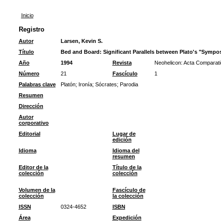
Inicio
Registro
Autor
Larsen, Kevin S.
Título
Bed and Board: Significant Parallels between Plato's "Sympo
Año
1994
Revista
Neohelicon: Acta Comparati
Número
21
Fascículo
1
Palabras clave
Platón
;
Ironía
;
Sócrates
;
Parodia
Resumen
Dirección
Autor
corporativo
Editorial
Lugar de
edición
Idioma
Idioma del
resumen
Editor de la
Título de la
colección
colección
Volumen de la
Fascículo de
colección
la colección
ISSN
0324-4652
ISBN
Área
Expedición