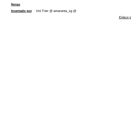
Notas
Insertado por
Uni-Trier @ amaranta_sg @
Enlace p