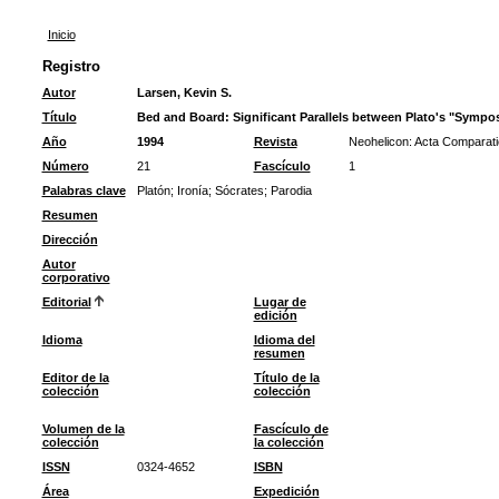
Inicio
Registro
Autor
Larsen, Kevin S.
Título
Bed and Board: Significant Parallels between Plato's "Sympo
Año
1994
Revista
Neohelicon: Acta Comparati
Número
21
Fascículo
1
Palabras clave
Platón
;
Ironía
;
Sócrates
;
Parodia
Resumen
Dirección
Autor
corporativo
Editorial
Lugar de
edición
Idioma
Idioma del
resumen
Editor de la
Título de la
colección
colección
Volumen de la
Fascículo de
colección
la colección
ISSN
0324-4652
ISBN
Área
Expedición