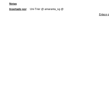
Notas
Insertado por
Uni-Trier @ amaranta_sg @
Enlace p