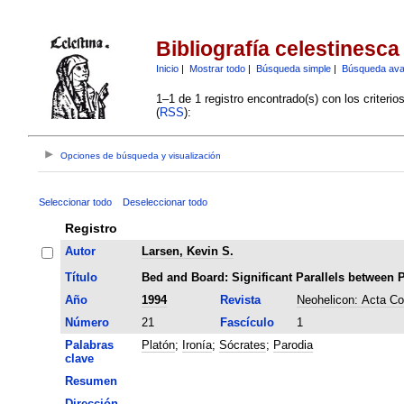
Bibliografía celestinesca
Inicio
|
Mostrar todo
|
Búsqueda simple
|
Búsqueda av
1–1 de 1 registro encontrado(s) con los criteri
(
RSS
):
Opciones de búsqueda y visualización
Seleccionar todo
Deseleccionar todo
Registro
Autor
Larsen, Kevin S.
Título
Bed and Board: Significant Parallels between 
Año
1994
Revista
Neohelicon: Acta Co
Número
21
Fascículo
1
Palabras
Platón
;
Ironía
;
Sócrates
;
Parodia
clave
Resumen
Dirección