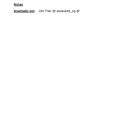
Notas
Insertado por
Uni-Trier @ amaranta_sg @