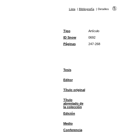
Lista
|
Bibliografía
|
Detalles
Tipo
Artículo
ID Snow
0692
Páginas
247-268
Tesis
Editor
Título original
Título
abreviado de
la colección
Edición
Medio
Conferencia