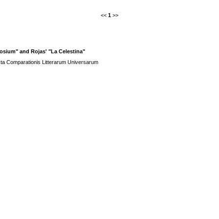
<<
1
>>
osium" and Rojas' "La Celestina"
cta Comparationis Litterarum Universarum