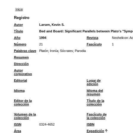
Inicio
Registro
Autor
Larsen, Kevin S.
Título
Bed and Board: Significant Parallels between Plato's "Symp
Año
1994
Revista
Neohelicon: A
Número
21
Fascículo
1
Palabras clave
Platón
;
Ironía
;
Sócrates
;
Parodia
Resumen
Dirección
Autor
corporativo
Editorial
Lugar de
edición
Idioma
Idioma del
resumen
Editor de la
Título de la
colección
colección
Volumen de la
Fascículo de
colección
la colección
ISSN
0324-4652
ISBN
Área
Expedición