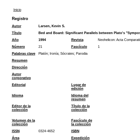
Inicio
Registro
Autor
Larsen, Kevin S.
Título
Bed and Board: Significant Parallels between Plato's "Sympo
Año
1994
Revista
Neohelicon: Acta Comparati
Número
21
Fascículo
1
Palabras clave
Platón
;
Ironía
;
Sócrates
;
Parodia
Resumen
Dirección
Autor
corporativo
Editorial
Lugar de
edición
Idioma
Idioma del
resumen
Editor de la
Título de la
colección
colección
Volumen de la
Fascículo de
colección
la colección
ISSN
0324-4652
ISBN
Área
Expedición