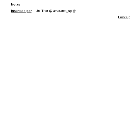
Notas
Insertado por
Uni-Trier @ amaranta_sg @
Enlace p