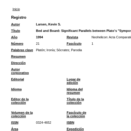
Inicio
Registro
Autor
Larsen, Kevin S.
Título
Bed and Board: Significant Parallels between Plato's "Sympo
Año
1994
Revista
Neohelicon: Acta Comparati
Número
21
Fascículo
1
Palabras clave
Platón
;
Ironía
;
Sócrates
;
Parodia
Resumen
Dirección
Autor
corporativo
Editorial
Lugar de
edición
Idioma
Idioma del
resumen
Editor de la
Título de la
colección
colección
Volumen de la
Fascículo de
colección
la colección
ISSN
0324-4652
ISBN
Área
Expedición