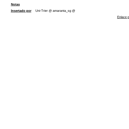
Notas
Insertado por
Uni-Trier @ amaranta_sg @
Enlace p