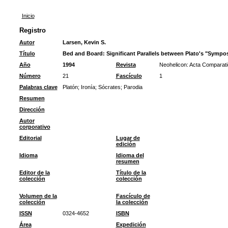
Inicio
Registro
Autor
Larsen, Kevin S.
Título
Bed and Board: Significant Parallels between Plato's "Sympo
Año
1994
Revista
Neohelicon: Acta Comparati
Número
21
Fascículo
1
Palabras clave
Platón
;
Ironía
;
Sócrates
;
Parodia
Resumen
Dirección
Autor
corporativo
Editorial
Lugar de
edición
Idioma
Idioma del
resumen
Editor de la
Título de la
colección
colección
Volumen de la
Fascículo de
colección
la colección
ISSN
0324-4652
ISBN
Área
Expedición