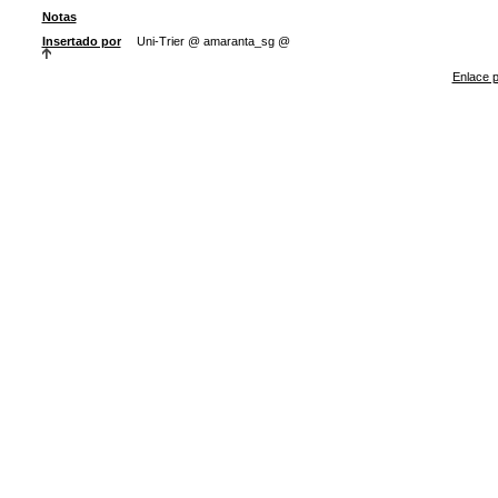
Notas
Insertado por
Uni-Trier @ amaranta_sg @
Enlace p