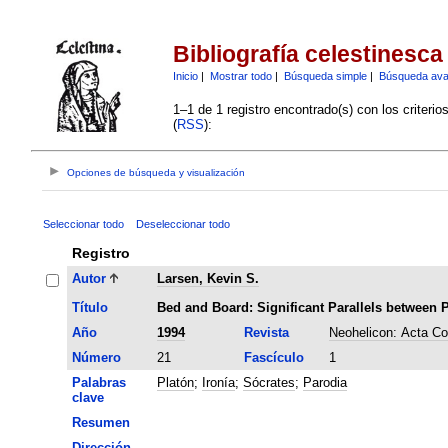
Bibliografía celestinesca
Inicio
|
Mostrar todo
|
Búsqueda simple
|
Búsqueda av
1–1 de 1 registro encontrado(s) con los criteri
(
RSS
):
Opciones de búsqueda y visualización
Seleccionar todo
Deseleccionar todo
Registro
Autor
Larsen, Kevin S.
Título
Bed and Board: Significant Parallels between 
Año
1994
Revista
Neohelicon: Acta Co
Número
21
Fascículo
1
Palabras
Platón
;
Ironía
;
Sócrates
;
Parodia
clave
Resumen
Dirección