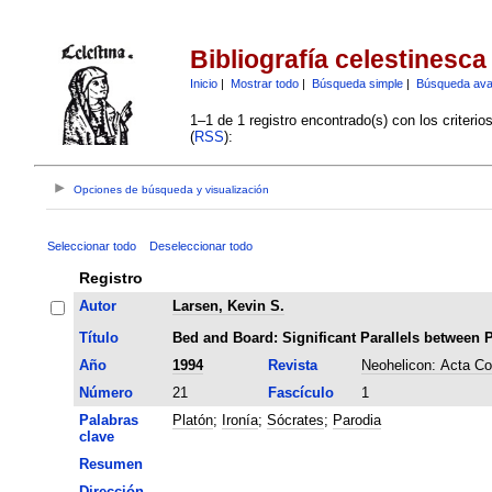
Bibliografía celestinesca
Inicio
|
Mostrar todo
|
Búsqueda simple
|
Búsqueda av
1–1 de 1 registro encontrado(s) con los criteri
(
RSS
):
Opciones de búsqueda y visualización
Seleccionar todo
Deseleccionar todo
Registro
Autor
Larsen, Kevin S.
Título
Bed and Board: Significant Parallels between 
Año
1994
Revista
Neohelicon: Acta Co
Número
21
Fascículo
1
Palabras
Platón
;
Ironía
;
Sócrates
;
Parodia
clave
Resumen
Dirección