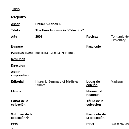
Inicio
Registro
Autor
Fraker, Charles F.
Título
The Four Humors in "Celestina"
Año
1993
Revista
Fernando de 
Centenary
Número
Fascículo
Palabras clave
Medicina
;
Ciencia
;
Humores
Resumen
Dirección
Autor
corporativo
Editorial
Hispanic Seminary of Medieval
Lugar de
Madison
Studies
edición
Idioma
Idioma del
resumen
Editor de la
Título de la
colección
colección
Volumen de la
Fascículo de
colección
la colección
ISSN
ISBN
978-0-94063