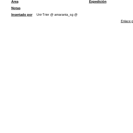
Área
Expedición
Notas
Insertado por
Uni-Trier @ amaranta_sg @
Enlace p