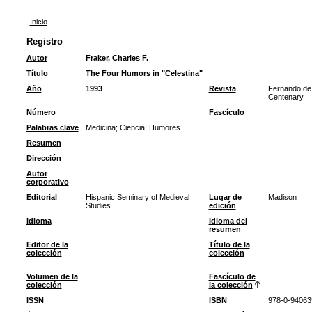
Inicio
Registro
Autor
Fraker, Charles F.
Título
The Four Humors in "Celestina"
Año
1993
Revista
Fernando de 
Centenary
Número
Fascículo
Palabras clave
Medicina
;
Ciencia
;
Humores
Resumen
Dirección
Autor
corporativo
Editorial
Hispanic Seminary of Medieval
Lugar de
Madison
Studies
edición
Idioma
Idioma del
resumen
Editor de la
Título de la
colección
colección
Volumen de la
Fascículo de
colección
la colección
ISSN
ISBN
978-0-94063