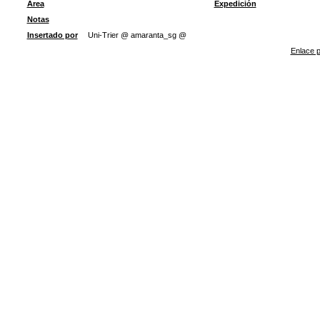
Área
Expedición
Notas
Insertado por
Uni-Trier @ amaranta_sg @
Enlace p