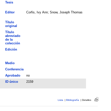
Tesis
Editor
Corfis, Ivy Ann; Snow, Joseph Thomas
Título
original
Título
abreviado
de la
colección
Edición
Medio
Conferencia
Aprobado
no
ID único
2159
Lista
|
Bibliografía
|
Detalles