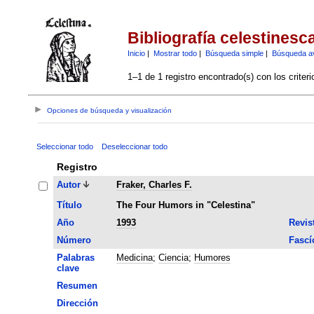
Bibliografía celestinesc
Inicio
|
Mostrar todo
|
Búsqueda simple
|
Búsqueda a
1–1 de 1 registro encontrado(s) con los criter
Opciones de búsqueda y visualización
Seleccionar todo
Deseleccionar todo
Registro
Autor
Fraker, Charles F.
Título
The Four Humors in "Celestina"
Año
1993
Revis
Número
Fascí
Palabras
Medicina
;
Ciencia
;
Humores
clave
Resumen
Dirección