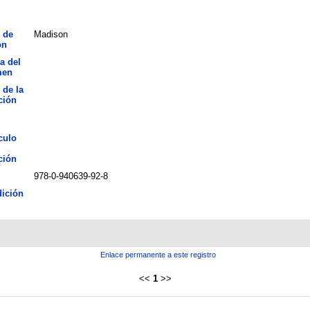
 de
Madison
ón
a del
men
 de la
ción
culo
ción
978-0-940639-92-8
ición
Enlace permanente a este registro
<<
1
>>