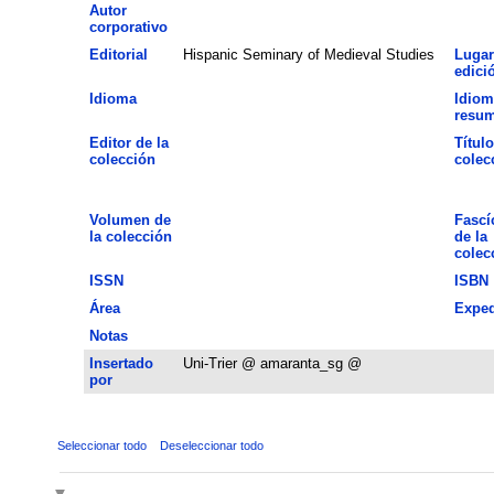
Autor
corporativo
Editorial
Hispanic Seminary of Medieval Studies
Lugar
edici
Idioma
Idiom
resu
Editor de la
Título
colección
colec
Volumen de
Fascí
la colección
de la
colec
ISSN
ISBN
Área
Exped
Notas
Insertado
Uni-Trier @ amaranta_sg @
por
Seleccionar todo
Deseleccionar todo