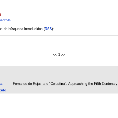
a
vanzada
ios de búsqueda introducidos (
RSS
):
<<
1
>>
ta
Fernando de Rojas and "Celestina": Approaching the Fifth Centenary
culo