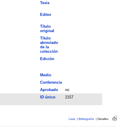
Tesis
Editor
Título
original
Título
abreviado
de la
colección
Edición
Medio
Conferencia
Aprobado
no
ID único
2157
Lista
|
Bibliografía
|
Detalles