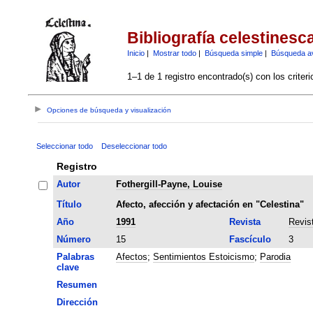
Bibliografía celestinesc
Inicio
|
Mostrar todo
|
Búsqueda simple
|
Búsqueda a
1–1 de 1 registro encontrado(s) con los criter
Opciones de búsqueda y visualización
Seleccionar todo
Deseleccionar todo
Registro
Autor
Fothergill-Payne, Louise
Título
Afecto, afección y afectación en "Celestina"
Año
1991
Revista
Revis
Número
15
Fascículo
3
Palabras
Afectos
;
Sentimientos Estoicismo
;
Parodia
clave
Resumen
Dirección