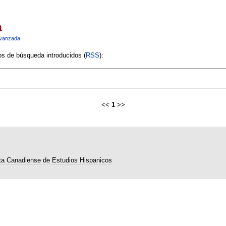
a
vanzada
ios de búsqueda introducidos (
RSS
):
<<
1
>>
ta Canadiense de Estudios Hispanicos